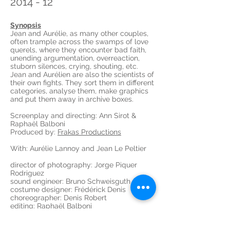
2014 - 12'
Synopsis
Jean and Aurélie, as many other couples,
often trample across the swamps of love
querels, where they encounter bad faith,
unending argumentation, overreaction,
stuborn silences, crying, shouting, etc.
Jean and Aurélien are also the scientists of
their own fights. They sort them in different
categories, analyse them, make graphics
and put them away in archive boxes.
Screenplay and directing: Ann Sirot &
Raphaël Balboni
Produced by:
Frakas Productions
With: Aurélie Lannoy and Jean Le Peltier
director of photography: Jorge Piquer
Rodriguez
sound engineer: Bruno Schweisguth
costume designer: Frédérick Denis
choreographer: Denis Robert
editing: Raphaël Balboni
sound editing: Julien Mizac
mixing: Philippe Charbonnel